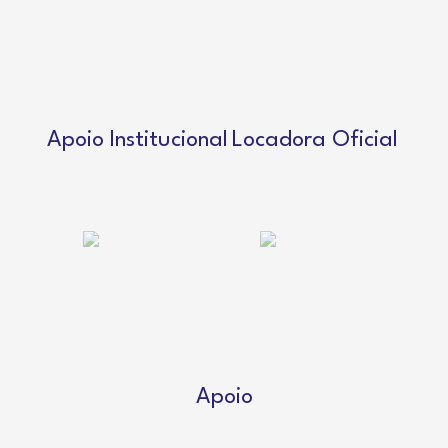
Apoio Institucional
Locadora Oficial
Apoio