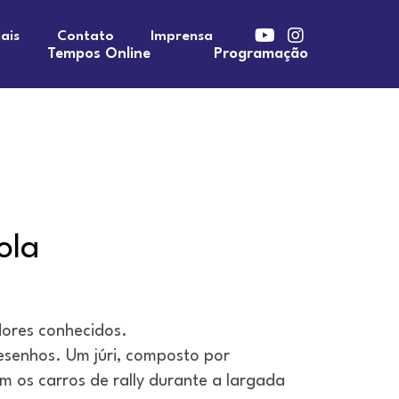
ais
Contato
Imprensa
Tempos Online
Programação
ola
dores conhecidos.
esenhos. Um júri, composto por
m os carros de rally durante a largada