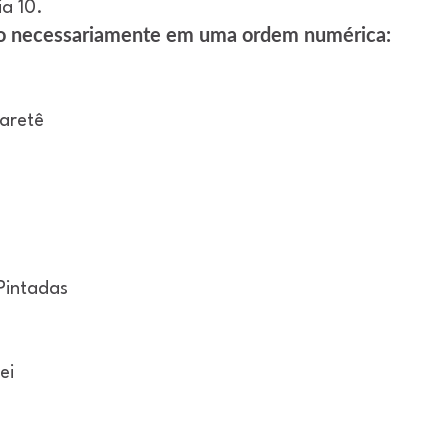
ia 10.
ão necessariamente em uma ordem numérica:
aretê
Pintadas
ei